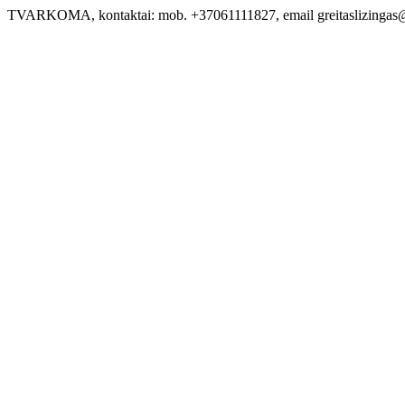
TVARKOMA, kontaktai: mob. +37061111827, email greitaslizinga